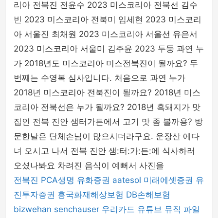
리아 전북진 전윤수 2023 미스코리아 전북선 김수
빈 2023 미스코리아 전북미 임세현 2023 미스코리
아 서울진 최채원 2023 미스코리아 서울선 유은서
2023 미스코리아 서울미 김주윤 2023 두둥 과연 누
가 2018년도 미스코리아 미스전북진이 될까요? 두
번째는 수영복 심사입니다. 처음으로 과연 누가
2018년 미스코리아 전북진이 될까요? 2018년 미스
코리아 전북선은 누가 될까요? 2018년 흑돼지가 맛
집인 전북 진안 샘터가든에서 고기 맛 좀 볼까용? 방
문한날은 단체손님이 많으시더라구요. 운장산 에다
녀 오시고 나서 전북 진안 샘:터:가:든:에 식사하러
오셨나봐요 차려진 음식이 예뻐서 사진을
전북진
PCA생명
유화증권
aatesol
미래에셋증권
유
진투자증권
흥국화재해상보험
DB손해보험
bizwehan
senchauser
우리카드
유튜브 뮤직
파일