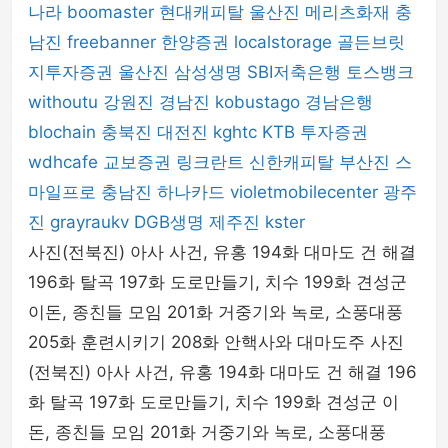
나라
boomaster
현대캐피탈
울산진
메리츠화재
충
남진
freebanner
한양증권
localstorage
골든브릿
지투자증권
울산진
삼성생명
SBI저축은행
토스뱅크
withoutu
강원진
경남진
kobustago
경남은행
blochain
충북진
대전진
kghtc
KTB 투자증권
wdhcafe
교보증권
링크란트
신한캐피탈
부산진
스
마일프로
충남진
하나카드
violetmobilecenter
광주
진
grayraukv
DGB생명
제주진
kster
사진(전북진) 아사 사건, 유홍 194화 대마도 건 해결
196화 탈곡 197화 도로만들기, 치수 199화 견성군
이돈, 종친들 모임 201화 거중기와 녹로, 소풍대풍
205화 훈련시키기 208화 안핵사와 대마도주 사진
(전북진) 아사 사건, 유홍 194화 대마도 건 해결 196
화 탈곡 197화 도로만들기, 치수 199화 견성군 이
돈, 종친들 모임 201화 거중기와 녹로, 소풍대풍