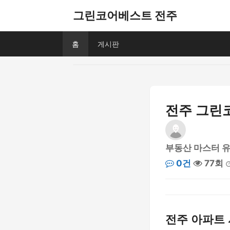
그린코어베스트 전주
홈
게시판
전주 그린
부동산 마스터 
0건
77회
전주 아파트